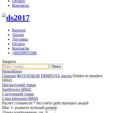
Оплата
Контакты
Каталог
Акции
Доставка
Оплата
Контакты
+89269933308
Закрыть
Поиск
Назад
Назад
Главная
ФОТООБОИ
ПРИРОДА
цветы
Daisies in meadow
00943
Предыдущий товар
Sunflowers 00942
Следующий товар
Lotus blossoms 00950
Расчёт стоимости
* без учёта действуюших акций
Шаг 1:
укажите нужный размер
Длина изображения, см.