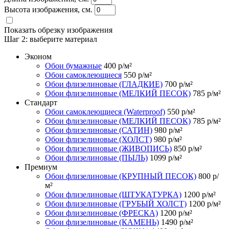
Высота изображения, см.
Показать обрезку изображения
Шаг 2:
выберите материал
Эконом
Обои бумажные
400
р/м²
Обои самоклеющиеся
550
р/м²
Обои флизелиновые (ГЛАДКИЕ)
700
р/м²
Обои флизелиновые (МЕЛКИЙ ПЕСОК)
785
р/м²
Стандарт
Обои самоклеющиеся (Waterproof)
550
р/м²
Обои флизелиновые (МЕЛКИЙ ПЕСОК)
785
р/м²
Обои флизелиновые (САТИН)
980
р/м²
Обои флизелиновые (ХОЛСТ)
980
р/м²
Обои флизелиновые (ЖИВОПИСЬ)
850
р/м²
Обои флизелиновые (ПЫЛЬ)
1099
р/м²
Премиум
Обои флизелиновые (КРУПНЫЙ ПЕСОК)
800
р/
м²
Обои флизелиновые (ШТУКАТУРКА)
1200
р/м²
Обои флизелиновые (ГРУБЫЙ ХОЛСТ)
1200
р/м²
Обои флизелиновые (ФРЕСКА)
1200
р/м²
Обои флизелиновые (КАМЕНЬ)
1490
р/м²