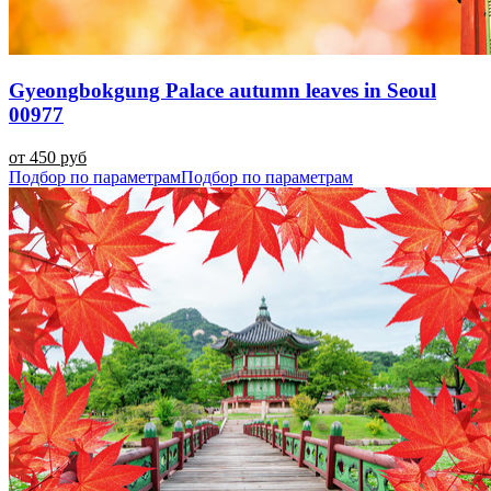
Gyeongbokgung Palace autumn leaves in Seoul
00977
от 450 руб
Подбор по параметрам
Подбор по параметрам