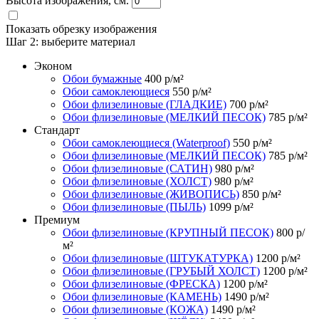
Высота изображения, см.
Показать обрезку изображения
Шаг 2:
выберите материал
Эконом
Обои бумажные
400
р/м²
Обои самоклеющиеся
550
р/м²
Обои флизелиновые (ГЛАДКИЕ)
700
р/м²
Обои флизелиновые (МЕЛКИЙ ПЕСОК)
785
р/м²
Стандарт
Обои самоклеющиеся (Waterproof)
550
р/м²
Обои флизелиновые (МЕЛКИЙ ПЕСОК)
785
р/м²
Обои флизелиновые (САТИН)
980
р/м²
Обои флизелиновые (ХОЛСТ)
980
р/м²
Обои флизелиновые (ЖИВОПИСЬ)
850
р/м²
Обои флизелиновые (ПЫЛЬ)
1099
р/м²
Премиум
Обои флизелиновые (КРУПНЫЙ ПЕСОК)
800
р/
м²
Обои флизелиновые (ШТУКАТУРКА)
1200
р/м²
Обои флизелиновые (ГРУБЫЙ ХОЛСТ)
1200
р/м²
Обои флизелиновые (ФРЕСКА)
1200
р/м²
Обои флизелиновые (КАМЕНЬ)
1490
р/м²
Обои флизелиновые (КОЖА)
1490
р/м²