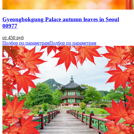
Gyeongbokgung Palace autumn leaves in Seoul
00977
от 450 руб
Подбор по параметрам
Подбор по параметрам