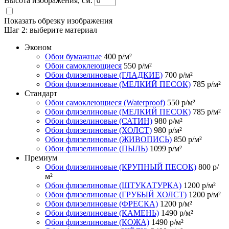
Высота изображения, см.
Показать обрезку изображения
Шаг 2:
выберите материал
Эконом
Обои бумажные
400
р/м²
Обои самоклеющиеся
550
р/м²
Обои флизелиновые (ГЛАДКИЕ)
700
р/м²
Обои флизелиновые (МЕЛКИЙ ПЕСОК)
785
р/м²
Стандарт
Обои самоклеющиеся (Waterproof)
550
р/м²
Обои флизелиновые (МЕЛКИЙ ПЕСОК)
785
р/м²
Обои флизелиновые (САТИН)
980
р/м²
Обои флизелиновые (ХОЛСТ)
980
р/м²
Обои флизелиновые (ЖИВОПИСЬ)
850
р/м²
Обои флизелиновые (ПЫЛЬ)
1099
р/м²
Премиум
Обои флизелиновые (КРУПНЫЙ ПЕСОК)
800
р/
м²
Обои флизелиновые (ШТУКАТУРКА)
1200
р/м²
Обои флизелиновые (ГРУБЫЙ ХОЛСТ)
1200
р/м²
Обои флизелиновые (ФРЕСКА)
1200
р/м²
Обои флизелиновые (КАМЕНЬ)
1490
р/м²
Обои флизелиновые (КОЖА)
1490
р/м²