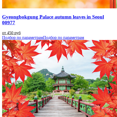
Gyeongbokgung Palace autumn leaves in Seoul
00977
от 450 руб
Подбор по параметрам
Подбор по параметрам