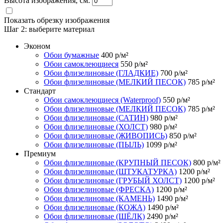
Высота изображения, см.
Показать обрезку изображения
Шаг 2:
выберите материал
Эконом
Обои бумажные
400
р/м²
Обои самоклеющиеся
550
р/м²
Обои флизелиновые (ГЛАДКИЕ)
700
р/м²
Обои флизелиновые (МЕЛКИЙ ПЕСОК)
785
р/м²
Стандарт
Обои самоклеющиеся (Waterproof)
550
р/м²
Обои флизелиновые (МЕЛКИЙ ПЕСОК)
785
р/м²
Обои флизелиновые (САТИН)
980
р/м²
Обои флизелиновые (ХОЛСТ)
980
р/м²
Обои флизелиновые (ЖИВОПИСЬ)
850
р/м²
Обои флизелиновые (ПЫЛЬ)
1099
р/м²
Премиум
Обои флизелиновые (КРУПНЫЙ ПЕСОК)
800
р/м²
Обои флизелиновые (ШТУКАТУРКА)
1200
р/м²
Обои флизелиновые (ГРУБЫЙ ХОЛСТ)
1200
р/м²
Обои флизелиновые (ФРЕСКА)
1200
р/м²
Обои флизелиновые (КАМЕНЬ)
1490
р/м²
Обои флизелиновые (КОЖА)
1490
р/м²
Обои флизелиновые (ШЁЛК)
2490
р/м²