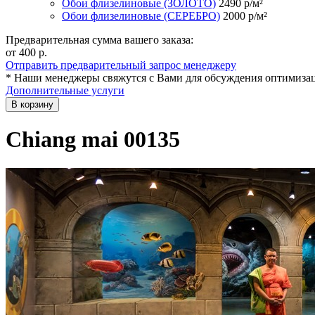
Обои флизелиновые (ЗОЛОТО)
2490
р/м²
Обои флизелиновые (СЕРЕБРО)
2000
р/м²
Предварительная сумма вашего заказа:
от 400
р.
Отправить предварительный запрос менеджеру
* Наши менеджеры свяжутся с Вами для обсуждения оптимизац
Дополнительные услуги
В корзину
Chiang mai 00135