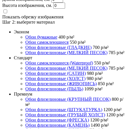
Высота изображения, см.
Показать обрезку изображения
Шаг 2:
выберите материал
Эконом
Обои бумажные
400
р/м²
Обои самоклеющиеся
550
р/м²
Обои флизелиновые (ГЛАДКИЕ)
700
р/м²
Обои флизелиновые (МЕЛКИЙ ПЕСОК)
785
р/м²
Стандарт
Обои самоклеющиеся (Waterproof)
550
р/м²
Обои флизелиновые (МЕЛКИЙ ПЕСОК)
785
р/м²
Обои флизелиновые (САТИН)
980
р/м²
Обои флизелиновые (ХОЛСТ)
980
р/м²
Обои флизелиновые (ЖИВОПИСЬ)
850
р/м²
Обои флизелиновые (ПЫЛЬ)
1099
р/м²
Премиум
Обои флизелиновые (КРУПНЫЙ ПЕСОК)
800
р/
м²
Обои флизелиновые (ШТУКАТУРКА)
1200
р/м²
Обои флизелиновые (ГРУБЫЙ ХОЛСТ)
1200
р/м²
Обои флизелиновые (ФРЕСКА)
1200
р/м²
Обои флизелиновые (КАМЕНЬ)
1490
р/м²