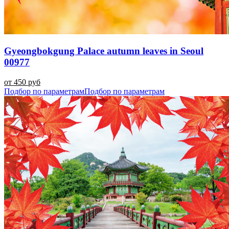
Gyeongbokgung Palace autumn leaves in Seoul
00977
от 450 руб
Подбор по параметрам
Подбор по параметрам