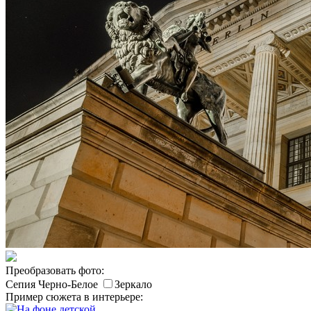
Преобразовать фото:
Сепия
Черно-Белое
Зеркало
Пример сюжета в интерьере: