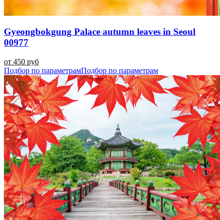
Gyeongbokgung Palace autumn leaves in Seoul
00977
от 450 руб
Подбор по параметрам
Подбор по параметрам