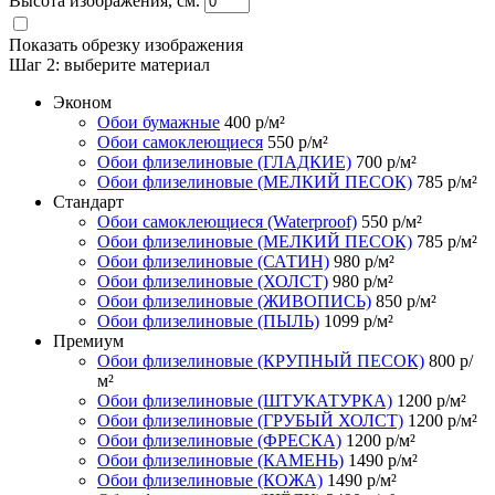
Высота изображения, см.
Показать обрезку изображения
Шаг 2:
выберите материал
Эконом
Обои бумажные
400
р/м²
Обои самоклеющиеся
550
р/м²
Обои флизелиновые (ГЛАДКИЕ)
700
р/м²
Обои флизелиновые (МЕЛКИЙ ПЕСОК)
785
р/м²
Стандарт
Обои самоклеющиеся (Waterproof)
550
р/м²
Обои флизелиновые (МЕЛКИЙ ПЕСОК)
785
р/м²
Обои флизелиновые (САТИН)
980
р/м²
Обои флизелиновые (ХОЛСТ)
980
р/м²
Обои флизелиновые (ЖИВОПИСЬ)
850
р/м²
Обои флизелиновые (ПЫЛЬ)
1099
р/м²
Премиум
Обои флизелиновые (КРУПНЫЙ ПЕСОК)
800
р/
м²
Обои флизелиновые (ШТУКАТУРКА)
1200
р/м²
Обои флизелиновые (ГРУБЫЙ ХОЛСТ)
1200
р/м²
Обои флизелиновые (ФРЕСКА)
1200
р/м²
Обои флизелиновые (КАМЕНЬ)
1490
р/м²
Обои флизелиновые (КОЖА)
1490
р/м²