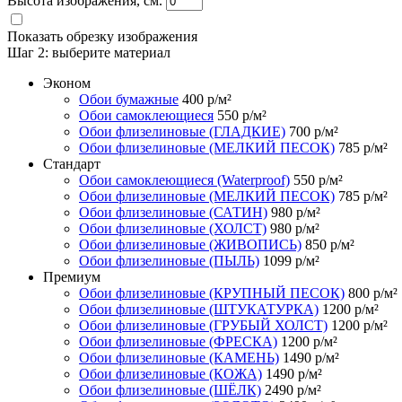
Высота изображения, см.
Показать обрезку изображения
Шаг 2:
выберите материал
Эконом
Обои бумажные
400
р/м²
Обои самоклеющиеся
550
р/м²
Обои флизелиновые (ГЛАДКИЕ)
700
р/м²
Обои флизелиновые (МЕЛКИЙ ПЕСОК)
785
р/м²
Стандарт
Обои самоклеющиеся (Waterproof)
550
р/м²
Обои флизелиновые (МЕЛКИЙ ПЕСОК)
785
р/м²
Обои флизелиновые (САТИН)
980
р/м²
Обои флизелиновые (ХОЛСТ)
980
р/м²
Обои флизелиновые (ЖИВОПИСЬ)
850
р/м²
Обои флизелиновые (ПЫЛЬ)
1099
р/м²
Премиум
Обои флизелиновые (КРУПНЫЙ ПЕСОК)
800
р/м²
Обои флизелиновые (ШТУКАТУРКА)
1200
р/м²
Обои флизелиновые (ГРУБЫЙ ХОЛСТ)
1200
р/м²
Обои флизелиновые (ФРЕСКА)
1200
р/м²
Обои флизелиновые (КАМЕНЬ)
1490
р/м²
Обои флизелиновые (КОЖА)
1490
р/м²
Обои флизелиновые (ШЁЛК)
2490
р/м²