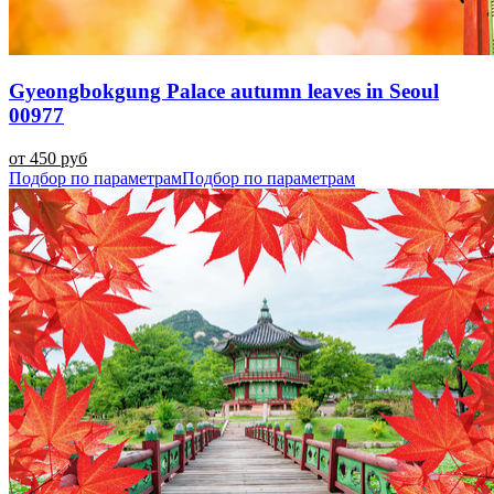
Gyeongbokgung Palace autumn leaves in Seoul
00977
от 450 руб
Подбор по параметрам
Подбор по параметрам