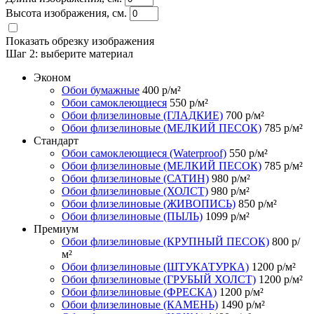
Высота изображения, см.
Показать обрезку изображения
Шаг 2:
выберите материал
Эконом
Обои бумажные
400
р/м²
Обои самоклеющиеся
550
р/м²
Обои флизелиновые (ГЛАДКИЕ)
700
р/м²
Обои флизелиновые (МЕЛКИЙ ПЕСОК)
785
р/м²
Стандарт
Обои самоклеющиеся (Waterproof)
550
р/м²
Обои флизелиновые (МЕЛКИЙ ПЕСОК)
785
р/м²
Обои флизелиновые (САТИН)
980
р/м²
Обои флизелиновые (ХОЛСТ)
980
р/м²
Обои флизелиновые (ЖИВОПИСЬ)
850
р/м²
Обои флизелиновые (ПЫЛЬ)
1099
р/м²
Премиум
Обои флизелиновые (КРУПНЫЙ ПЕСОК)
800
р/
м²
Обои флизелиновые (ШТУКАТУРКА)
1200
р/м²
Обои флизелиновые (ГРУБЫЙ ХОЛСТ)
1200
р/м²
Обои флизелиновые (ФРЕСКА)
1200
р/м²
Обои флизелиновые (КАМЕНЬ)
1490
р/м²