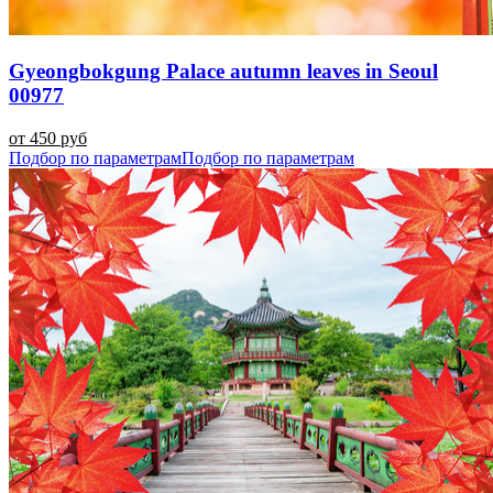
Gyeongbokgung Palace autumn leaves in Seoul
00977
от 450 руб
Подбор по параметрам
Подбор по параметрам