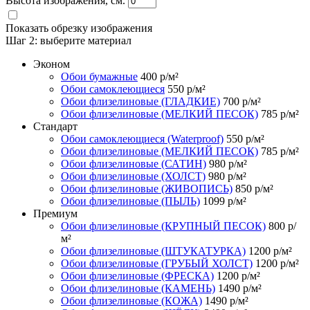
Высота изображения, см.
Показать обрезку изображения
Шаг 2:
выберите материал
Эконом
Обои бумажные
400
р/м²
Обои самоклеющиеся
550
р/м²
Обои флизелиновые (ГЛАДКИЕ)
700
р/м²
Обои флизелиновые (МЕЛКИЙ ПЕСОК)
785
р/м²
Стандарт
Обои самоклеющиеся (Waterproof)
550
р/м²
Обои флизелиновые (МЕЛКИЙ ПЕСОК)
785
р/м²
Обои флизелиновые (САТИН)
980
р/м²
Обои флизелиновые (ХОЛСТ)
980
р/м²
Обои флизелиновые (ЖИВОПИСЬ)
850
р/м²
Обои флизелиновые (ПЫЛЬ)
1099
р/м²
Премиум
Обои флизелиновые (КРУПНЫЙ ПЕСОК)
800
р/
м²
Обои флизелиновые (ШТУКАТУРКА)
1200
р/м²
Обои флизелиновые (ГРУБЫЙ ХОЛСТ)
1200
р/м²
Обои флизелиновые (ФРЕСКА)
1200
р/м²
Обои флизелиновые (КАМЕНЬ)
1490
р/м²
Обои флизелиновые (КОЖА)
1490
р/м²