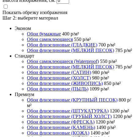
Высота изображения, см.
Показать обрезку изображения
Шаг 2:
выберите материал
Эконом
Обои бумажные
400
р/м²
Обои самоклеющиеся
550
р/м²
Обои флизелиновые (ГЛАДКИЕ)
700
р/м²
Обои флизелиновые (МЕЛКИЙ ПЕСОК)
785
р/м²
Стандарт
Обои самоклеющиеся (Waterproof)
550
р/м²
Обои флизелиновые (МЕЛКИЙ ПЕСОК)
785
р/м²
Обои флизелиновые (САТИН)
980
р/м²
Обои флизелиновые (ХОЛСТ)
980
р/м²
Обои флизелиновые (ЖИВОПИСЬ)
850
р/м²
Обои флизелиновые (ПЫЛЬ)
1099
р/м²
Премиум
Обои флизелиновые (КРУПНЫЙ ПЕСОК)
800
р/
м²
Обои флизелиновые (ШТУКАТУРКА)
1200
р/м²
Обои флизелиновые (ГРУБЫЙ ХОЛСТ)
1200
р/м²
Обои флизелиновые (ФРЕСКА)
1200
р/м²
Обои флизелиновые (КАМЕНЬ)
1490
р/м²
Обои флизелиновые (КОЖА)
1490
р/м²