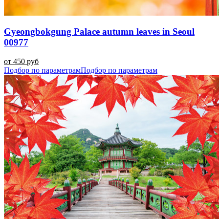
Gyeongbokgung Palace autumn leaves in Seoul
00977
от 450 руб
Подбор по параметрам
Подбор по параметрам