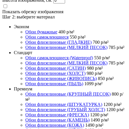
Высота изображения, см.
Показать обрезку изображения
Шаг 2:
выберите материал
Эконом
Обои бумажные
400
р/м²
Обои самоклеющиеся
550
р/м²
Обои флизелиновые (ГЛАДКИЕ)
700
р/м²
Обои флизелиновые (МЕЛКИЙ ПЕСОК)
785
р/м²
Стандарт
Обои самоклеющиеся (Waterproof)
550
р/м²
Обои флизелиновые (МЕЛКИЙ ПЕСОК)
785
р/м²
Обои флизелиновые (САТИН)
980
р/м²
Обои флизелиновые (ХОЛСТ)
980
р/м²
Обои флизелиновые (ЖИВОПИСЬ)
850
р/м²
Обои флизелиновые (ПЫЛЬ)
1099
р/м²
Премиум
Обои флизелиновые (КРУПНЫЙ ПЕСОК)
800
р/
м²
Обои флизелиновые (ШТУКАТУРКА)
1200
р/м²
Обои флизелиновые (ГРУБЫЙ ХОЛСТ)
1200
р/м²
Обои флизелиновые (ФРЕСКА)
1200
р/м²
Обои флизелиновые (КАМЕНЬ)
1490
р/м²
Обои флизелиновые (КОЖА)
1490
р/м²