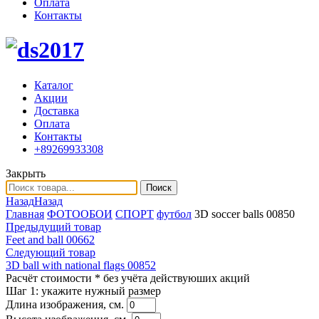
Оплата
Контакты
Каталог
Акции
Доставка
Оплата
Контакты
+89269933308
Закрыть
Поиск
Назад
Назад
Главная
ФОТООБОИ
СПОРТ
футбол
3D soccer balls 00850
Предыдущий товар
Feet and ball 00662
Следующий товар
3D ball with national flags 00852
Расчёт стоимости
* без учёта действуюших акций
Шаг 1:
укажите нужный размер
Длина изображения, см.