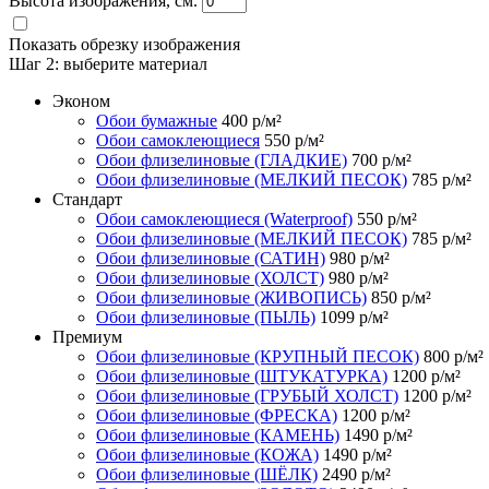
Высота изображения, см.
Показать обрезку изображения
Шаг 2:
выберите материал
Эконом
Обои бумажные
400
р/м²
Обои самоклеющиеся
550
р/м²
Обои флизелиновые (ГЛАДКИЕ)
700
р/м²
Обои флизелиновые (МЕЛКИЙ ПЕСОК)
785
р/м²
Стандарт
Обои самоклеющиеся (Waterproof)
550
р/м²
Обои флизелиновые (МЕЛКИЙ ПЕСОК)
785
р/м²
Обои флизелиновые (САТИН)
980
р/м²
Обои флизелиновые (ХОЛСТ)
980
р/м²
Обои флизелиновые (ЖИВОПИСЬ)
850
р/м²
Обои флизелиновые (ПЫЛЬ)
1099
р/м²
Премиум
Обои флизелиновые (КРУПНЫЙ ПЕСОК)
800
р/м²
Обои флизелиновые (ШТУКАТУРКА)
1200
р/м²
Обои флизелиновые (ГРУБЫЙ ХОЛСТ)
1200
р/м²
Обои флизелиновые (ФРЕСКА)
1200
р/м²
Обои флизелиновые (КАМЕНЬ)
1490
р/м²
Обои флизелиновые (КОЖА)
1490
р/м²
Обои флизелиновые (ШЁЛК)
2490
р/м²