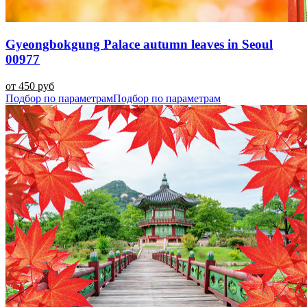
Gyeongbokgung Palace autumn leaves in Seoul
00977
от 450 руб
Подбор по параметрам
Подбор по параметрам