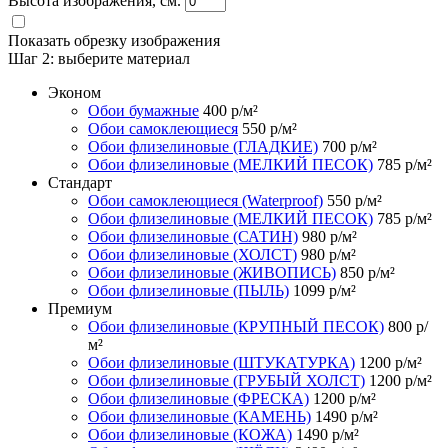
Высота изображения, см.
Показать обрезку изображения
Шаг 2:
выберите материал
Эконом
Обои бумажные
400
р/м²
Обои самоклеющиеся
550
р/м²
Обои флизелиновые (ГЛАДКИЕ)
700
р/м²
Обои флизелиновые (МЕЛКИЙ ПЕСОК)
785
р/м²
Стандарт
Обои самоклеющиеся (Waterproof)
550
р/м²
Обои флизелиновые (МЕЛКИЙ ПЕСОК)
785
р/м²
Обои флизелиновые (САТИН)
980
р/м²
Обои флизелиновые (ХОЛСТ)
980
р/м²
Обои флизелиновые (ЖИВОПИСЬ)
850
р/м²
Обои флизелиновые (ПЫЛЬ)
1099
р/м²
Премиум
Обои флизелиновые (КРУПНЫЙ ПЕСОК)
800
р/
м²
Обои флизелиновые (ШТУКАТУРКА)
1200
р/м²
Обои флизелиновые (ГРУБЫЙ ХОЛСТ)
1200
р/м²
Обои флизелиновые (ФРЕСКА)
1200
р/м²
Обои флизелиновые (КАМЕНЬ)
1490
р/м²
Обои флизелиновые (КОЖА)
1490
р/м²