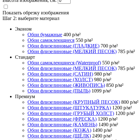
Высота изображения, см.
Показать обрезку изображения
Шаг 2:
выберите материал
Эконом
Обои бумажные
400
р/м²
Обои самоклеющиеся
550
р/м²
Обои флизелиновые (ГЛАДКИЕ)
700
р/м²
Обои флизелиновые (МЕЛКИЙ ПЕСОК)
785
р/м²
Стандарт
Обои самоклеющиеся (Waterproof)
550
р/м²
Обои флизелиновые (МЕЛКИЙ ПЕСОК)
785
р/м²
Обои флизелиновые (САТИН)
980
р/м²
Обои флизелиновые (ХОЛСТ)
980
р/м²
Обои флизелиновые (ЖИВОПИСЬ)
850
р/м²
Обои флизелиновые (ПЫЛЬ)
1099
р/м²
Премиум
Обои флизелиновые (КРУПНЫЙ ПЕСОК)
800
р/м²
Обои флизелиновые (ШТУКАТУРКА)
1200
р/м²
Обои флизелиновые (ГРУБЫЙ ХОЛСТ)
1200
р/м²
Обои флизелиновые (ФРЕСКА)
1200
р/м²
Обои флизелиновые (КАМЕНЬ)
1490
р/м²
Обои флизелиновые (КОЖА)
1490
р/м²
Обои флизелиновые (ШЁЛК)
2490
р/м²