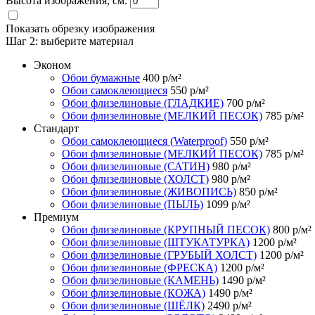
Высота изображения, см.
Показать обрезку изображения
Шаг 2:
выберите материал
Эконом
Обои бумажные
400
р/м²
Обои самоклеющиеся
550
р/м²
Обои флизелиновые (ГЛАДКИЕ)
700
р/м²
Обои флизелиновые (МЕЛКИЙ ПЕСОК)
785
р/м²
Стандарт
Обои самоклеющиеся (Waterproof)
550
р/м²
Обои флизелиновые (МЕЛКИЙ ПЕСОК)
785
р/м²
Обои флизелиновые (САТИН)
980
р/м²
Обои флизелиновые (ХОЛСТ)
980
р/м²
Обои флизелиновые (ЖИВОПИСЬ)
850
р/м²
Обои флизелиновые (ПЫЛЬ)
1099
р/м²
Премиум
Обои флизелиновые (КРУПНЫЙ ПЕСОК)
800
р/м²
Обои флизелиновые (ШТУКАТУРКА)
1200
р/м²
Обои флизелиновые (ГРУБЫЙ ХОЛСТ)
1200
р/м²
Обои флизелиновые (ФРЕСКА)
1200
р/м²
Обои флизелиновые (КАМЕНЬ)
1490
р/м²
Обои флизелиновые (КОЖА)
1490
р/м²
Обои флизелиновые (ШЁЛК)
2490
р/м²