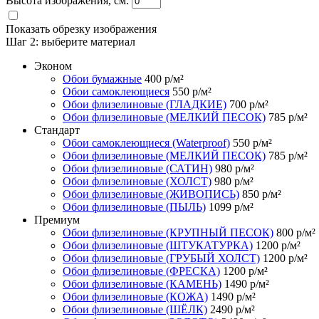
Высота изображения, см.
Показать обрезку изображения
Шаг 2:
выберите материал
Эконом
Обои бумажные
400
р/м²
Обои самоклеющиеся
550
р/м²
Обои флизелиновые (ГЛАДКИЕ)
700
р/м²
Обои флизелиновые (МЕЛКИЙ ПЕСОК)
785
р/м²
Стандарт
Обои самоклеющиеся (Waterproof)
550
р/м²
Обои флизелиновые (МЕЛКИЙ ПЕСОК)
785
р/м²
Обои флизелиновые (САТИН)
980
р/м²
Обои флизелиновые (ХОЛСТ)
980
р/м²
Обои флизелиновые (ЖИВОПИСЬ)
850
р/м²
Обои флизелиновые (ПЫЛЬ)
1099
р/м²
Премиум
Обои флизелиновые (КРУПНЫЙ ПЕСОК)
800
р/м²
Обои флизелиновые (ШТУКАТУРКА)
1200
р/м²
Обои флизелиновые (ГРУБЫЙ ХОЛСТ)
1200
р/м²
Обои флизелиновые (ФРЕСКА)
1200
р/м²
Обои флизелиновые (КАМЕНЬ)
1490
р/м²
Обои флизелиновые (КОЖА)
1490
р/м²
Обои флизелиновые (ШЁЛК)
2490
р/м²