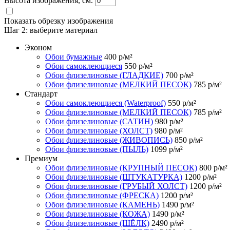
Высота изображения, см.
Показать обрезку изображения
Шаг 2:
выберите материал
Эконом
Обои бумажные
400
р/м²
Обои самоклеющиеся
550
р/м²
Обои флизелиновые (ГЛАДКИЕ)
700
р/м²
Обои флизелиновые (МЕЛКИЙ ПЕСОК)
785
р/м²
Стандарт
Обои самоклеющиеся (Waterproof)
550
р/м²
Обои флизелиновые (МЕЛКИЙ ПЕСОК)
785
р/м²
Обои флизелиновые (САТИН)
980
р/м²
Обои флизелиновые (ХОЛСТ)
980
р/м²
Обои флизелиновые (ЖИВОПИСЬ)
850
р/м²
Обои флизелиновые (ПЫЛЬ)
1099
р/м²
Премиум
Обои флизелиновые (КРУПНЫЙ ПЕСОК)
800
р/м²
Обои флизелиновые (ШТУКАТУРКА)
1200
р/м²
Обои флизелиновые (ГРУБЫЙ ХОЛСТ)
1200
р/м²
Обои флизелиновые (ФРЕСКА)
1200
р/м²
Обои флизелиновые (КАМЕНЬ)
1490
р/м²
Обои флизелиновые (КОЖА)
1490
р/м²
Обои флизелиновые (ШЁЛК)
2490
р/м²