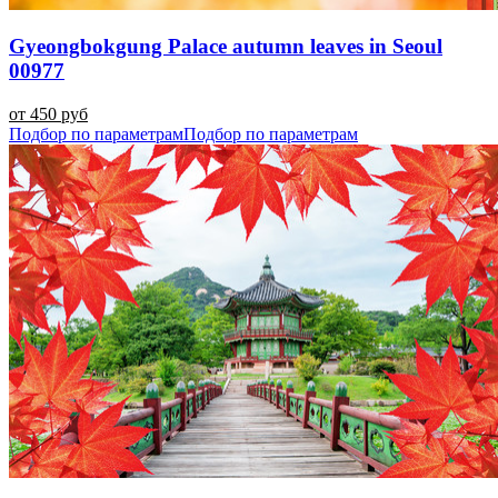
Gyeongbokgung Palace autumn leaves in Seoul
00977
от 450 руб
Подбор по параметрам
Подбор по параметрам