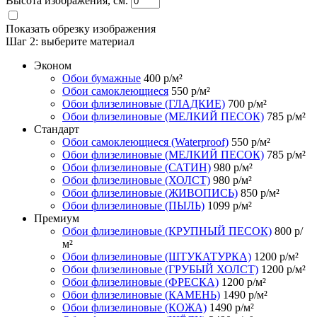
Высота изображения, см.
Показать обрезку изображения
Шаг 2:
выберите материал
Эконом
Обои бумажные
400
р/м²
Обои самоклеющиеся
550
р/м²
Обои флизелиновые (ГЛАДКИЕ)
700
р/м²
Обои флизелиновые (МЕЛКИЙ ПЕСОК)
785
р/м²
Стандарт
Обои самоклеющиеся (Waterproof)
550
р/м²
Обои флизелиновые (МЕЛКИЙ ПЕСОК)
785
р/м²
Обои флизелиновые (САТИН)
980
р/м²
Обои флизелиновые (ХОЛСТ)
980
р/м²
Обои флизелиновые (ЖИВОПИСЬ)
850
р/м²
Обои флизелиновые (ПЫЛЬ)
1099
р/м²
Премиум
Обои флизелиновые (КРУПНЫЙ ПЕСОК)
800
р/
м²
Обои флизелиновые (ШТУКАТУРКА)
1200
р/м²
Обои флизелиновые (ГРУБЫЙ ХОЛСТ)
1200
р/м²
Обои флизелиновые (ФРЕСКА)
1200
р/м²
Обои флизелиновые (КАМЕНЬ)
1490
р/м²
Обои флизелиновые (КОЖА)
1490
р/м²