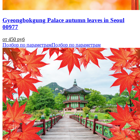
Gyeongbokgung Palace autumn leaves in Seoul
00977
от 450 руб
Подбор по параметрам
Подбор по параметрам