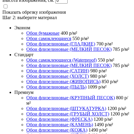
Высота изображения, см.
Показать обрезку изображения
Шаг 2:
выберите материал
Эконом
Обои бумажные
400
р/м²
Обои самоклеющиеся
550
р/м²
Обои флизелиновые (ГЛАДКИЕ)
700
р/м²
Обои флизелиновые (МЕЛКИЙ ПЕСОК)
785
р/м²
Стандарт
Обои самоклеющиеся (Waterproof)
550
р/м²
Обои флизелиновые (МЕЛКИЙ ПЕСОК)
785
р/м²
Обои флизелиновые (САТИН)
980
р/м²
Обои флизелиновые (ХОЛСТ)
980
р/м²
Обои флизелиновые (ЖИВОПИСЬ)
850
р/м²
Обои флизелиновые (ПЫЛЬ)
1099
р/м²
Премиум
Обои флизелиновые (КРУПНЫЙ ПЕСОК)
800
р/
м²
Обои флизелиновые (ШТУКАТУРКА)
1200
р/м²
Обои флизелиновые (ГРУБЫЙ ХОЛСТ)
1200
р/м²
Обои флизелиновые (ФРЕСКА)
1200
р/м²
Обои флизелиновые (КАМЕНЬ)
1490
р/м²
Обои флизелиновые (КОЖА)
1490
р/м²