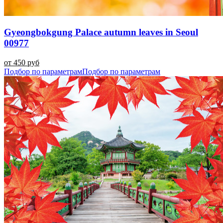
Gyeongbokgung Palace autumn leaves in Seoul
00977
от 450 руб
Подбор по параметрам
Подбор по параметрам