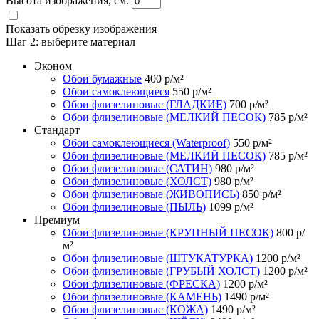
Высота изображения, см.
Показать обрезку изображения
Шаг 2:
выберите материал
Эконом
Обои бумажные
400
р/м²
Обои самоклеющиеся
550
р/м²
Обои флизелиновые (ГЛАДКИЕ)
700
р/м²
Обои флизелиновые (МЕЛКИЙ ПЕСОК)
785
р/м²
Стандарт
Обои самоклеющиеся (Waterproof)
550
р/м²
Обои флизелиновые (МЕЛКИЙ ПЕСОК)
785
р/м²
Обои флизелиновые (САТИН)
980
р/м²
Обои флизелиновые (ХОЛСТ)
980
р/м²
Обои флизелиновые (ЖИВОПИСЬ)
850
р/м²
Обои флизелиновые (ПЫЛЬ)
1099
р/м²
Премиум
Обои флизелиновые (КРУПНЫЙ ПЕСОК)
800
р/
м²
Обои флизелиновые (ШТУКАТУРКА)
1200
р/м²
Обои флизелиновые (ГРУБЫЙ ХОЛСТ)
1200
р/м²
Обои флизелиновые (ФРЕСКА)
1200
р/м²
Обои флизелиновые (КАМЕНЬ)
1490
р/м²
Обои флизелиновые (КОЖА)
1490
р/м²