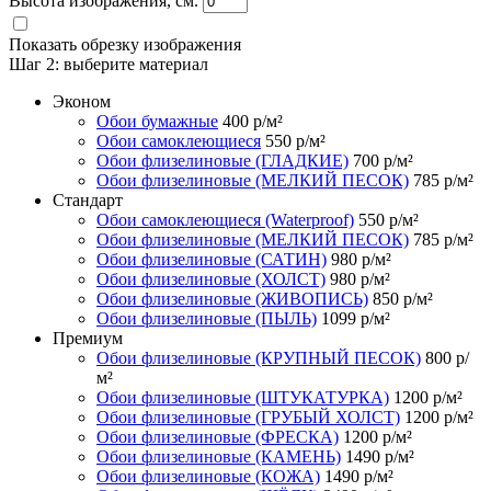
Высота изображения, см.
Показать обрезку изображения
Шаг 2:
выберите материал
Эконом
Обои бумажные
400
р/м²
Обои самоклеющиеся
550
р/м²
Обои флизелиновые (ГЛАДКИЕ)
700
р/м²
Обои флизелиновые (МЕЛКИЙ ПЕСОК)
785
р/м²
Стандарт
Обои самоклеющиеся (Waterproof)
550
р/м²
Обои флизелиновые (МЕЛКИЙ ПЕСОК)
785
р/м²
Обои флизелиновые (САТИН)
980
р/м²
Обои флизелиновые (ХОЛСТ)
980
р/м²
Обои флизелиновые (ЖИВОПИСЬ)
850
р/м²
Обои флизелиновые (ПЫЛЬ)
1099
р/м²
Премиум
Обои флизелиновые (КРУПНЫЙ ПЕСОК)
800
р/
м²
Обои флизелиновые (ШТУКАТУРКА)
1200
р/м²
Обои флизелиновые (ГРУБЫЙ ХОЛСТ)
1200
р/м²
Обои флизелиновые (ФРЕСКА)
1200
р/м²
Обои флизелиновые (КАМЕНЬ)
1490
р/м²
Обои флизелиновые (КОЖА)
1490
р/м²