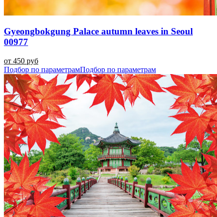
Gyeongbokgung Palace autumn leaves in Seoul
00977
от 450 руб
Подбор по параметрам
Подбор по параметрам