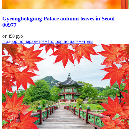
Gyeongbokgung Palace autumn leaves in Seoul
00977
от 450 руб
Подбор по параметрам
Подбор по параметрам