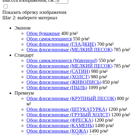
Высота изображения, см.
Показать обрезку изображения
Шаг 2:
выберите материал
Эконом
Обои бумажные
400
р/м²
Обои самоклеющиеся
550
р/м²
Обои флизелиновые (ГЛАДКИЕ)
700
р/м²
Обои флизелиновые (МЕЛКИЙ ПЕСОК)
785
р/м²
Стандарт
Обои самоклеющиеся (Waterproof)
550
р/м²
Обои флизелиновые (МЕЛКИЙ ПЕСОК)
785
р/м²
Обои флизелиновые (САТИН)
980
р/м²
Обои флизелиновые (ХОЛСТ)
980
р/м²
Обои флизелиновые (ЖИВОПИСЬ)
850
р/м²
Обои флизелиновые (ПЫЛЬ)
1099
р/м²
Премиум
Обои флизелиновые (КРУПНЫЙ ПЕСОК)
800
р/
м²
Обои флизелиновые (ШТУКАТУРКА)
1200
р/м²
Обои флизелиновые (ГРУБЫЙ ХОЛСТ)
1200
р/м²
Обои флизелиновые (ФРЕСКА)
1200
р/м²
Обои флизелиновые (КАМЕНЬ)
1490
р/м²
Обои флизелиновые (КОЖА)
1490
р/м²