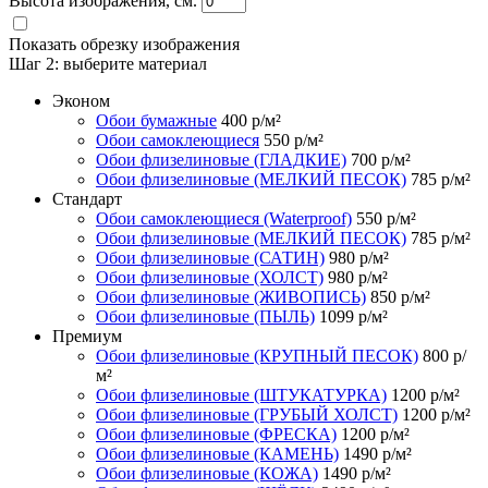
Высота изображения, см.
Показать обрезку изображения
Шаг 2:
выберите материал
Эконом
Обои бумажные
400
р/м²
Обои самоклеющиеся
550
р/м²
Обои флизелиновые (ГЛАДКИЕ)
700
р/м²
Обои флизелиновые (МЕЛКИЙ ПЕСОК)
785
р/м²
Стандарт
Обои самоклеющиеся (Waterproof)
550
р/м²
Обои флизелиновые (МЕЛКИЙ ПЕСОК)
785
р/м²
Обои флизелиновые (САТИН)
980
р/м²
Обои флизелиновые (ХОЛСТ)
980
р/м²
Обои флизелиновые (ЖИВОПИСЬ)
850
р/м²
Обои флизелиновые (ПЫЛЬ)
1099
р/м²
Премиум
Обои флизелиновые (КРУПНЫЙ ПЕСОК)
800
р/
м²
Обои флизелиновые (ШТУКАТУРКА)
1200
р/м²
Обои флизелиновые (ГРУБЫЙ ХОЛСТ)
1200
р/м²
Обои флизелиновые (ФРЕСКА)
1200
р/м²
Обои флизелиновые (КАМЕНЬ)
1490
р/м²
Обои флизелиновые (КОЖА)
1490
р/м²