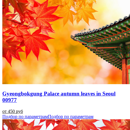
Gyeongbokgung Palace autumn leaves in Seoul
00977
от 450 руб
Подбор по параметрам
Подбор по параметрам