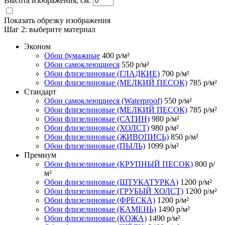
Высота изображения, см.
Показать обрезку изображения
Шаг 2:
выберите материал
Эконом
Обои бумажные
400
р/м²
Обои самоклеющиеся
550
р/м²
Обои флизелиновые (ГЛАДКИЕ)
700
р/м²
Обои флизелиновые (МЕЛКИЙ ПЕСОК)
785
р/м²
Стандарт
Обои самоклеющиеся (Waterproof)
550
р/м²
Обои флизелиновые (МЕЛКИЙ ПЕСОК)
785
р/м²
Обои флизелиновые (САТИН)
980
р/м²
Обои флизелиновые (ХОЛСТ)
980
р/м²
Обои флизелиновые (ЖИВОПИСЬ)
850
р/м²
Обои флизелиновые (ПЫЛЬ)
1099
р/м²
Премиум
Обои флизелиновые (КРУПНЫЙ ПЕСОК)
800
р/
м²
Обои флизелиновые (ШТУКАТУРКА)
1200
р/м²
Обои флизелиновые (ГРУБЫЙ ХОЛСТ)
1200
р/м²
Обои флизелиновые (ФРЕСКА)
1200
р/м²
Обои флизелиновые (КАМЕНЬ)
1490
р/м²
Обои флизелиновые (КОЖА)
1490
р/м²