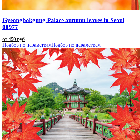
Gyeongbokgung Palace autumn leaves in Seoul
00977
от 450 руб
Подбор по параметрам
Подбор по параметрам