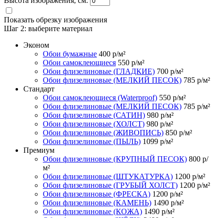
Высота изображения, см.
Показать обрезку изображения
Шаг 2:
выберите материал
Эконом
Обои бумажные
400
р/м²
Обои самоклеющиеся
550
р/м²
Обои флизелиновые (ГЛАДКИЕ)
700
р/м²
Обои флизелиновые (МЕЛКИЙ ПЕСОК)
785
р/м²
Стандарт
Обои самоклеющиеся (Waterproof)
550
р/м²
Обои флизелиновые (МЕЛКИЙ ПЕСОК)
785
р/м²
Обои флизелиновые (САТИН)
980
р/м²
Обои флизелиновые (ХОЛСТ)
980
р/м²
Обои флизелиновые (ЖИВОПИСЬ)
850
р/м²
Обои флизелиновые (ПЫЛЬ)
1099
р/м²
Премиум
Обои флизелиновые (КРУПНЫЙ ПЕСОК)
800
р/
м²
Обои флизелиновые (ШТУКАТУРКА)
1200
р/м²
Обои флизелиновые (ГРУБЫЙ ХОЛСТ)
1200
р/м²
Обои флизелиновые (ФРЕСКА)
1200
р/м²
Обои флизелиновые (КАМЕНЬ)
1490
р/м²
Обои флизелиновые (КОЖА)
1490
р/м²