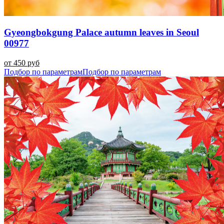
Gyeongbokgung Palace autumn leaves in Seoul
00977
от 450 руб
Подбор по параметрам
Подбор по параметрам